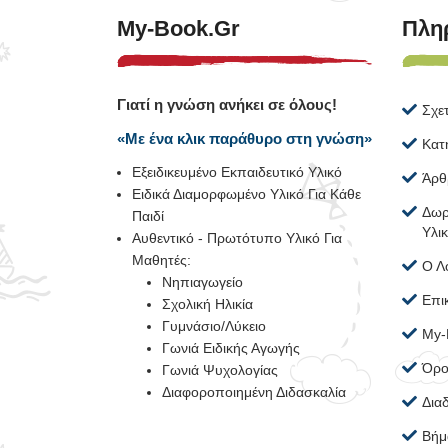
My-Book.gr
Πλη
Γιατί η γνώση ανήκει σε όλους!
Σχε
«Με ένα κλικ παράθυρο στη γνώση»
Κατ
Εξειδικευμένο Εκπαιδευτικό Υλικό
Άρθ
Ειδικά Διαμορφωμένο Υλικό Για Κάθε
Δωρ
Παιδί
Υλι
Αυθεντικό - Πρωτότυπο Υλικό Για
Μαθητές:
Ο Λ
Νηπιαγωγείο
Επι
Σχολική Ηλικία
Γυμνάσιο/Λύκειο
My-
Γωνιά Ειδικής Αγωγής
Όρο
Γωνιά Ψυχολογίας
Διαφοροποιημένη Διδασκαλία
Δια
Βήμ