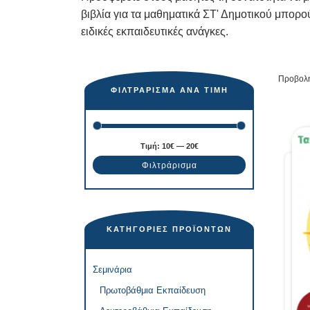
βιβλία για τα μαθηματικά ΣΤ' Δημοτικού μπορο
ειδικές εκπαιδευτικές ανάγκες.
Προβολή
ΦΙΛΤΡΆΡΙΣΜΑ ΑΝΆ ΤΙΜΉ
Τιμή:
10€
—
20€
Φιλτράρισμα
ΚΑΤΗΓΟΡΊΕΣ ΠΡΟΪΌΝΤΩΝ
Σεμινάρια
Πρωτοβάθμια Εκπαίδευση