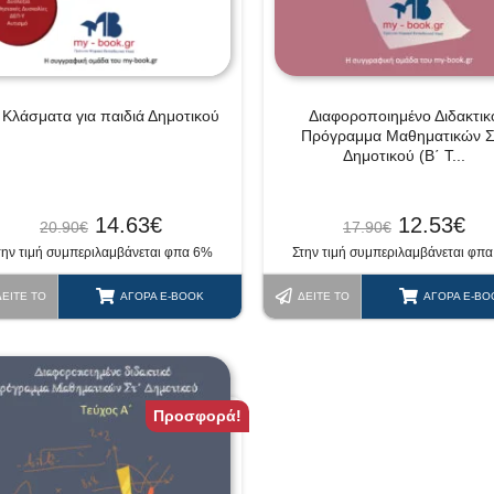
 Κλάσματα για παιδιά Δημοτικού
Διαφοροποιημένο Διδακτικ
Πρόγραμμα Μαθηματικών Σ
Δημοτικού (Β΄ Τ...
14.63
€
12.53
€
20.90
€
17.90
€
την τιμή συμπεριλαμβάνεται φπα 6%
Στην τιμή συμπεριλαμβάνεται φπ
ΔΕΊΤΕ ΤΟ
ΑΓΟΡΆ E-BOOK
ΔΕΊΤΕ ΤΟ
ΑΓΟΡΆ E-BO
Προσφορά!