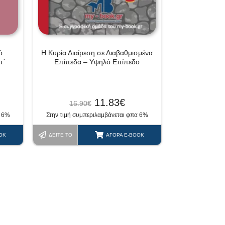
ό
Η Κυρία Διαίρεση σε Διαβαθμισμένα
τ΄
Επίπεδα – Υψηλό Επίπεδο
11.83
€
16.90
€
α 6%
Στην τιμή συμπεριλαμβάνεται φπα 6%
OK
ΔΕΊΤΕ ΤΟ
ΑΓΟΡΆ E-BOOK