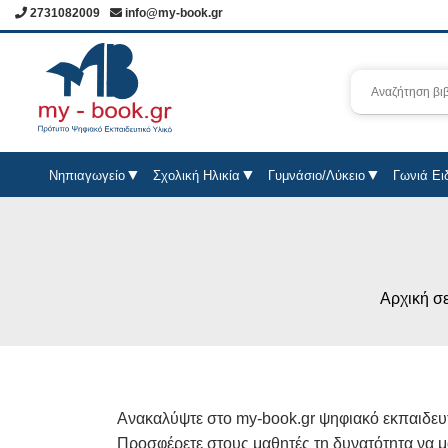
2731082009
info@my-book.gr
Νηπιαγωγείο
Σχολική Ηλικία
Γυμνάσιο/Λύκειο
Γωνιά Ει
Αρχική σ
Ανακαλύψτε στο my-book.gr ψηφιακό εκπαιδευτ
Προσφέρετε στους μαθητές τη δυνατότητα να μά