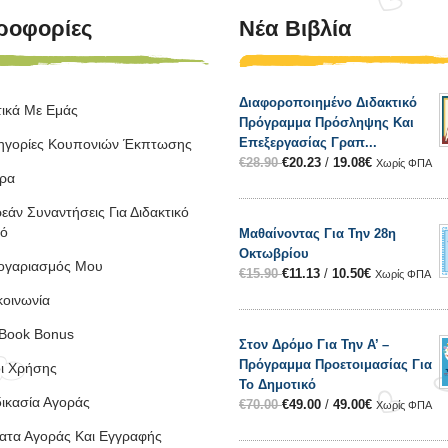
ροφορίες
Νέα Βιβλία
Διαφοροποιημένο Διδακτικό
τικά Με Εμάς
Πρόγραμμα Πρόσληψης Και
Επεξεργασίας Γραπ...
ηγορίες Κουπονιών Έκπτωσης
€
28.90
€
20.23
/
19.08
€
Χωρίς ΦΠΑ
ρα
εάν Συναντήσεις Για Διδακτικό
κό
Μαθαίνοντας Για Την 28η
Οκτωβρίου
ογαριασμός Μου
€
15.90
€
11.13
/
10.50
€
Χωρίς ΦΠΑ
κοινωνία
Book Bonus
Στον Δρόμο Για Την Α’ –
Πρόγραμμα Προετοιμασίας Για
ι Χρήσης
Το Δημοτικό
δικασία Αγοράς
€
70.00
€
49.00
/
49.00
€
Χωρίς ΦΠΑ
ατα Αγοράς Και Εγγραφής