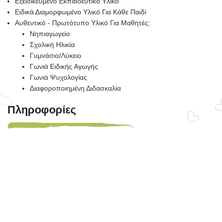
Εξειδικευμένο Εκπαιδευτικό Υλικό
Ειδικά Διαμορφωμένο Υλικό Για Κάθε Παιδί
Αυθεντικό - Πρωτότυπο Υλικό Για Μαθητές:
Νηπιαγωγείο
Σχολική Ηλικία
Γυμνάσιο/Λύκειο
Γωνιά Ειδικής Αγωγής
Γωνιά Ψυχολογίας
Διαφοροποιημένη Διδασκαλία
Πληροφορίες
Σχετικά Με Εμάς
Κατηγορίες Κουπονιών Έκπτωσης
Άρθρα
Δωρεάν Συναντήσεις Για Διδακτικό Υλικό
Ο Λογαριασμός Μου