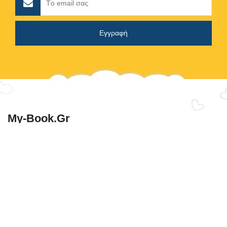
My-Book.gr
Γιατί η γνώση ανήκει σε όλους!
«Με ένα κλικ παράθυρο στη γνώση»
Εξειδικευμένο Εκπαιδευτικό Υλικό
Ειδικά Διαμορφωμένο Υλικό Για Κάθε Παιδί
Αυθεντικό - Πρωτότυπο Υλικό Για Μαθητές:
Νηπιαγωγείο