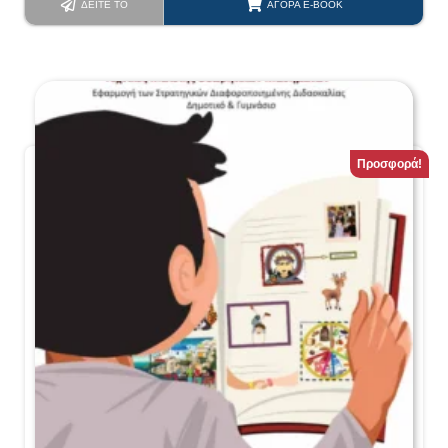
ΔΕΊΤΕ ΤΟ
ΑΓΟΡΆ E-BOOK
Προσφορά!