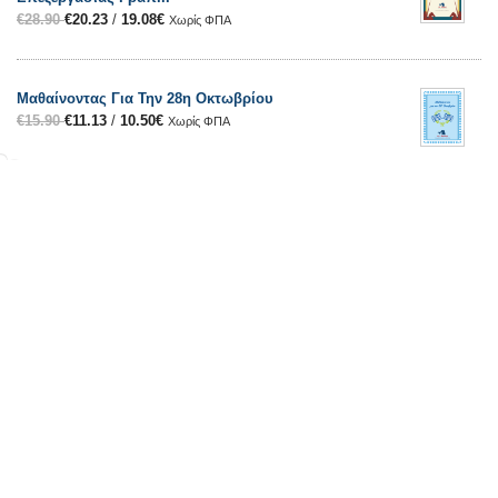
€
28.90
€
20.23
/
19.08
€
Χωρίς ΦΠΑ
Μαθαίνοντας Για Την 28η Οκτωβρίου
€
15.90
€
11.13
/
10.50
€
Χωρίς ΦΠΑ
Στον Δρόμο Για Την Α’ – Πρόγραμμα Προετοιμασίας Για
Το Δημοτικό
€
70.00
€
49.00
/
49.00
€
Χωρίς ΦΠΑ
Επικοινωνία
Βρασίδου, 115, Σπάρτη Λακωνίας
(+30) 2731 0 82009