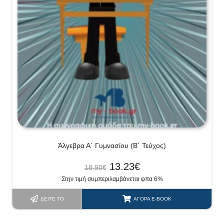
Άλγεβρα Α΄ Γυμνασίου (Β΄ Τεύχος)
13.23
€
18.90
€
Στην τιμή συμπεριλαμβάνεται φπα 6%
ΔΕΊΤΕ ΤΟ
ΑΓΟΡΆ E-BOOK