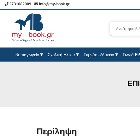
2731082009
info@my-book.gr
Νηπιαγωγείο
Σχολική Ηλικία
Γυμνάσιο/Λύκειο
Γωνιά Ει
ΕΠ
Περίληψη