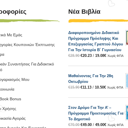
ροφορίες
Νέα Βιβλία
Διαφοροποιημένο Διδακτικό
τικά Με Εμάς
Πρόγραμμα Πρόσληψης Και
Επεξεργασίας Γραπτού Λόγου
ηγορίες Κουπονιών Έκπτωσης
Για Την Ιστορία Β΄ Γυμνασίου
ρα
€
28.90
€
20.23
/
19.08
€
Χωρίς ΦΠΑ
εάν Συναντήσεις Για Διδακτικό
κό
Μαθαίνοντας Για Την 28η
ογαριασμός Μου
Οκτωβρίου
€
15.90
€
11.13
/
10.50
€
Χωρίς ΦΠΑ
κοινωνία
Book Bonus
Στον Δρόμο Για Την Α’ –
ι Χρήσης
Πρόγραμμα Προετοιμασίας Για
δικασία Αγοράς
Το Δημοτικό
€
70.00
€
49.00
/
49.00
€
Χωρίς ΦΠΑ
ατα Αγοράς Και Εγγραφής