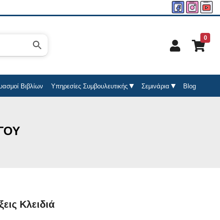
0
υασμοί Βιβλίων
Υπηρεσίες Συμβουλευτικής
Σεμινάρια
Blog
ΓΟΥ
ξεις Κλειδιά