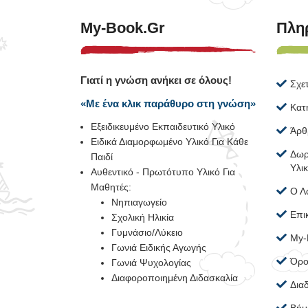
My-Book.gr
Πλη
Γιατί η γνώση ανήκει σε όλους!
Σχε
«Με ένα κλικ παράθυρο στη γνώση»
Κατ
Εξειδικευμένο Εκπαιδευτικό Υλικό
Άρθ
Ειδικά Διαμορφωμένο Υλικό Για Κάθε
Δωρ
Παιδί
Υλι
Αυθεντικό - Πρωτότυπο Υλικό Για
Μαθητές:
Ο Λ
Νηπιαγωγείο
Επι
Σχολική Ηλικία
Γυμνάσιο/Λύκειο
My-
Γωνιά Ειδικής Αγωγής
Όρο
Γωνιά Ψυχολογίας
Διαφοροποιημένη Διδασκαλία
Δια
Βήμ