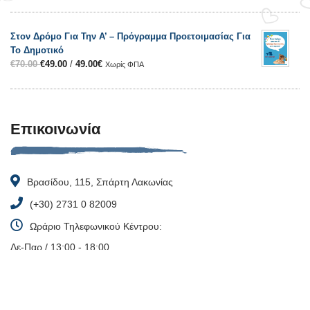
Στον Δρόμο Για Την Α’ – Πρόγραμμα Προετοιμασίας Για
Το Δημοτικό
€
70.00
€
49.00
/
49.00
€
Χωρίς ΦΠΑ
Επικοινωνία
Βρασίδου, 115, Σπάρτη Λακωνίας
(+30) 2731 0 82009
Ωράριο Τηλεφωνικού Κέντρου:
Δε-Παρ / 13:00 - 18:00
(Το τηλεφωνικό κέντρο θα είναι διαθέσιμο από τον Σεπτέμβρη)
info@my-book.gr