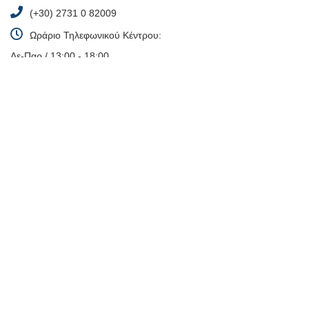
(+30) 2731 0 82009
Ωράριο Τηλεφωνικού Κέντρου:
Δε-Παρ / 13:00 - 18:00
(Το τηλεφωνικό κέντρο θα είναι διαθέσιμο από τον Σεπτέμβρη)
info@my-book.gr
Copyright © 2017-2026 My-Book.gr. All rights reserved. | Website
by
24lc.gr
Ακολουθήστε μας