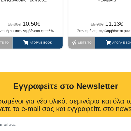
Φωνήεντα
Επεξεργασίας Γραπτού...
11.13
€
10.50
€
15.90
€
15.00
€
Στην τιμή συμπεριλαμβάνεται φπ
ν τιμή συμπεριλαμβάνεται φπα 6%
ΔΕΊΤΕ ΤΟ
ΑΓΟΡΆ E-BO
ΊΤΕ ΤΟ
ΑΓΟΡΆ E-BOOK
Eγγραφείτε στο Newsletter
ωμένοι για νέο υλικό, σεμινάρια και όλα τ
ετε το e-mail σας και εγγραφείτε στο news