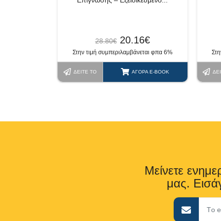
Επίγνωσης – Εξειδικευμένο...
20.16
€
28.80
€
Στην τιμή συμπεριλαμβάνεται φπα 6%
Στη
ΔΕΊΤΕ ΤΟ
ΑΓΟΡΆ E-BOOK
ΔΕ
Μείνετε ενημερ
μας. Εισάγ