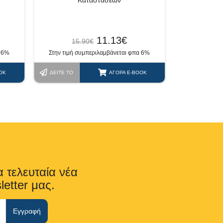
Καταστάσεων
11.13
€
15.90
€
α 6%
Στην τιμή συμπεριλαμβάνεται φπα 6%
OK
ΔΕΊΤΕ ΤΟ
ΑΓΟΡΆ E-BOOK
α τελευταία νέα
letter μας.