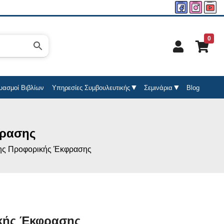
0
υασμοί Βιβλίων
Υπηρεσίες Συμβουλευτικής
Σεμινάρια
Blog
φρασης
ης Προφορικής Έκφρασης
κής Έκφρασης