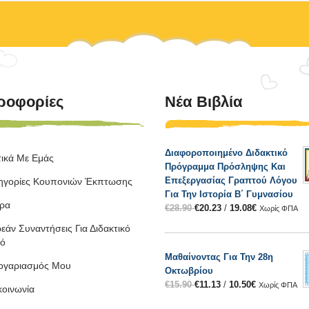
ροφορίες
Νέα Βιβλία
Διαφοροποιημένο Διδακτικό
τικά Με Εμάς
Πρόγραμμα Πρόσληψης Και
Επεξεργασίας Γραπτού Λόγου
ηγορίες Κουπονιών Έκπτωσης
Για Την Ιστορία Β΄ Γυμνασίου
ρα
€
28.90
€
20.23
/
19.08
€
Χωρίς ΦΠΑ
εάν Συναντήσεις Για Διδακτικό
κό
Μαθαίνοντας Για Την 28η
ογαριασμός Μου
Οκτωβρίου
€
15.90
€
11.13
/
10.50
€
Χωρίς ΦΠΑ
κοινωνία