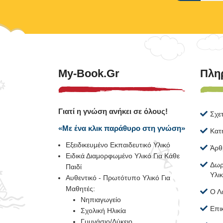
My-Book.gr
Πλη
Γιατί η γνώση ανήκει σε όλους!
Σχε
«Με ένα κλικ παράθυρο στη γνώση»
Κατ
Εξειδικευμένο Εκπαιδευτικό Υλικό
Άρθ
Ειδικά Διαμορφωμένο Υλικό Για Κάθε
Δωρ
Παιδί
Υλι
Αυθεντικό - Πρωτότυπο Υλικό Για
Μαθητές:
Ο Λ
Νηπιαγωγείο
Επι
Σχολική Ηλικία
Γυμνάσιο/Λύκειο