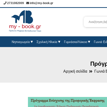
2731082009
info@my-book.gr
Νηπιαγωγείο
Σχολική Ηλικία
Γυμνάσιο/Λύκειο
Γωνιά Ει
Πρόγρ
Αρχική σελίδα
Γωνιά 