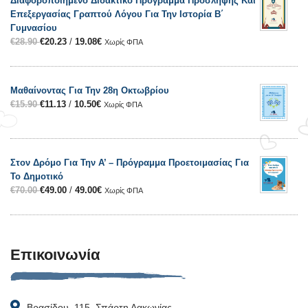
Διαφοροποιημένο Διδακτικό Πρόγραμμα Πρόσληψης Και
Επεξεργασίας Γραπτού Λόγου Για Την Ιστορία Β΄
Γυμνασίου
€
28.90
€
20.23
/
19.08
€
Χωρίς ΦΠΑ
Μαθαίνοντας Για Την 28η Οκτωβρίου
€
15.90
€
11.13
/
10.50
€
Χωρίς ΦΠΑ
Στον Δρόμο Για Την Α’ – Πρόγραμμα Προετοιμασίας Για
Το Δημοτικό
€
70.00
€
49.00
/
49.00
€
Χωρίς ΦΠΑ
Επικοινωνία
Βρασίδου, 115, Σπάρτη Λακωνίας