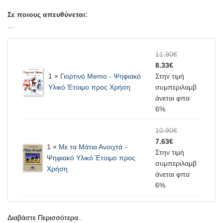
Σε ποιους απευθύνεται:
…
11.90
€
8.33
€
1 ×
Γιορτινό Memo - Ψηφιακό
Στην τιμή
Υλικό Έτοιμο προς Χρήση
συμπεριλαμβ
άνεται φπα
6%
10.90
€
7.63
€
1 ×
Με τα Μάτια Ανοιχτά -
Στην τιμή
Ψηφιακό Υλικό Έτοιμο προς
συμπεριλαμβ
Χρήση
άνεται φπα
6%
Διαβάστε Περισσότερα..