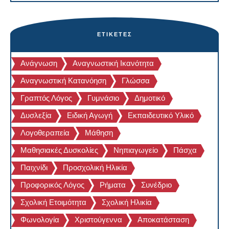
ΕΤΙΚΈΤΕΣ
Ανάγνωση
Αναγνωστική Ικανότητα
Αναγνωστική Κατανόηση
Γλώσσα
Γραπτός Λόγος
Γυμνάσιο
Δημοτικό
Δυσλεξία
Ειδική Αγωγή
Εκπαιδευτικό Υλικό
Λογοθεραπεία
Μάθηση
Μαθησιακές Δυσκολίες
Νηπιαγωγείο
Πάσχα
Παιχνίδι
Προσχολική Ηλικία
Προφορικός Λόγος
Ρήματα
Συνέδριο
Σχολική Ετοιμότητα
Σχολική Ηλικία
Φωνολογία
Χριστούγεννα
Αποκατάσταση