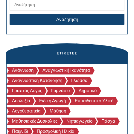
ΕΤΙΚΈΤΕΣ
Ανάγνωση
Αναγνωστική Ικανότητα
Αναγνωστική Κατανόηση
Γλώσσα
Γραπτός Λόγος
Γυμνάσιο
Δημοτικό
Δυσλεξία
Ειδική Αγωγή
Εκπαιδευτικό Υλικό
Λογοθεραπεία
Μάθηση
Μαθησιακές Δυσκολίες
Νηπιαγωγείο
Πάσχα
Παιχνίδι
Προσχολική Ηλικία