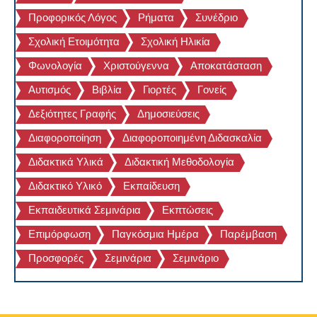
Προφορικός Λόγος
Ρήματα
Συνέδριο
Σχολική Ετοιμότητα
Σχολική Ηλικία
Φωνολογία
Χριστούγεννα
Αποκατάσταση
Αυτισμός
Βιβλία
Γιορτές
Γονείς
Δεξιότητες Γραφής
Δημοσιεύσεις
Διαφοροποίηση
Διαφοροποιημένη Διδασκαλία
Διδακτικά Υλικά
Διδακτική Μεθοδολογία
Διδακτικό Υλικό
Εκπαίδευση
Εκπαιδευτικά Σεμινάρια
Εκπτώσεις
Επιμόρφωση
Παγκόσμια Ημέρα
Παρέμβαση
Προσφορές
Σεμινάρια
Σεμινάριο