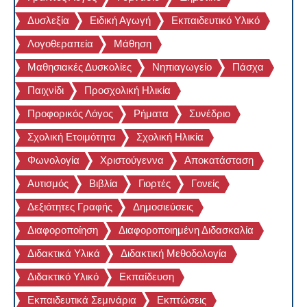
Δυσλεξία
Ειδική Αγωγή
Εκπαιδευτικό Υλικό
Λογοθεραπεία
Μάθηση
Μαθησιακές Δυσκολίες
Νηπιαγωγείο
Πάσχα
Παιχνίδι
Προσχολική Ηλικία
Προφορικός Λόγος
Ρήματα
Συνέδριο
Σχολική Ετοιμότητα
Σχολική Ηλικία
Φωνολογία
Χριστούγεννα
Αποκατάσταση
Αυτισμός
Βιβλία
Γιορτές
Γονείς
Δεξιότητες Γραφής
Δημοσιεύσεις
Διαφοροποίηση
Διαφοροποιημένη Διδασκαλία
Διδακτικά Υλικά
Διδακτική Μεθοδολογία
Διδακτικό Υλικό
Εκπαίδευση
Εκπαιδευτικά Σεμινάρια
Εκπτώσεις