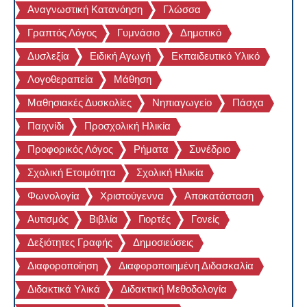
Αναγνωστική Κατανόηση
Γλώσσα
Γραπτός Λόγος
Γυμνάσιο
Δημοτικό
Δυσλεξία
Ειδική Αγωγή
Εκπαιδευτικό Υλικό
Λογοθεραπεία
Μάθηση
Μαθησιακές Δυσκολίες
Νηπιαγωγείο
Πάσχα
Παιχνίδι
Προσχολική Ηλικία
Προφορικός Λόγος
Ρήματα
Συνέδριο
Σχολική Ετοιμότητα
Σχολική Ηλικία
Φωνολογία
Χριστούγεννα
Αποκατάσταση
Αυτισμός
Βιβλία
Γιορτές
Γονείς
Δεξιότητες Γραφής
Δημοσιεύσεις
Διαφοροποίηση
Διαφοροποιημένη Διδασκαλία
Διδακτικά Υλικά
Διδακτική Μεθοδολογία