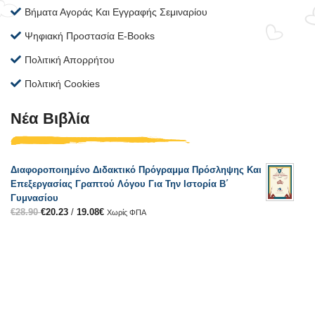
Βήματα Αγοράς Και Εγγραφής Σεμιναρίου
Ψηφιακή Προστασία E-Books
Πολιτική Απορρήτου
Πολιτική Cookies
Νέα Βιβλία
Διαφοροποιημένο Διδακτικό Πρόγραμμα Πρόσληψης Και
Επεξεργασίας Γραπτού Λόγου Για Την Ιστορία Β΄
Γυμνασίου
€
28.90
€
20.23
/
19.08
€
Χωρίς ΦΠΑ
Μαθαίνοντας Για Την 28η Οκτωβρίου
€
15.90
€
11.13
/
10.50
€
Χωρίς ΦΠΑ