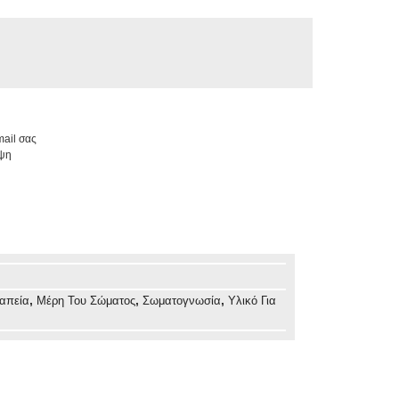
ail σας
ήψη
,
,
,
απεία
Μέρη Του Σώματος
Σωματογνωσία
Υλικό Για