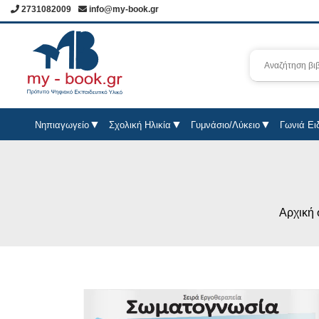
2731082009
info@my-book.gr
Νηπιαγωγείο
Σχολική Ηλικία
Γυμνάσιο/Λύκειο
Γωνιά Ει
Αρχική 