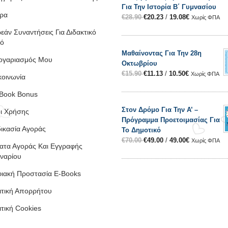
Για Την Ιστορία Β΄ Γυμνασίου
ρα
€
28.90
€
20.23
/
19.08
€
Χωρίς ΦΠΑ
εάν Συναντήσεις Για Διδακτικό
κό
Μαθαίνοντας Για Την 28η
ογαριασμός Μου
Οκτωβρίου
€
15.90
€
11.13
/
10.50
€
Χωρίς ΦΠΑ
κοινωνία
Book Bonus
Στον Δρόμο Για Την Α’ –
ι Χρήσης
Πρόγραμμα Προετοιμασίας Για
δικασία Αγοράς
Το Δημοτικό
€
70.00
€
49.00
/
49.00
€
Χωρίς ΦΠΑ
ατα Αγοράς Και Εγγραφής
ιναρίου
ιακή Προστασία E-Books
ιτική Απορρήτου
ιτική Cookies