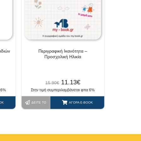
ιδιών
Περιγραφική Ικανότητα –
Προσχολική Ηλικία
11.13
€
15.90
€
α 6%
Στην τιμή συμπεριλαμβάνεται φπα 6%
OK
ΔΕΊΤΕ ΤΟ
ΑΓΟΡΆ E-BOOK