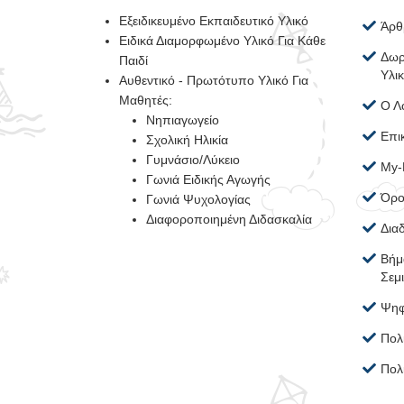
Εξειδικευμένο Εκπαιδευτικό Υλικό
Άρθ
Ειδικά Διαμορφωμένο Υλικό Για Κάθε
Δωρ
Παιδί
Υλι
Αυθεντικό - Πρωτότυπο Υλικό Για
Μαθητές:
Ο Λ
Νηπιαγωγείο
Επι
Σχολική Ηλικία
Γυμνάσιο/Λύκειο
My-
Γωνιά Ειδικής Αγωγής
Όρο
Γωνιά Ψυχολογίας
Διαφοροποιημένη Διδασκαλία
Δια
Βήμ
Σεμ
Ψηφ
Πολ
Πολ