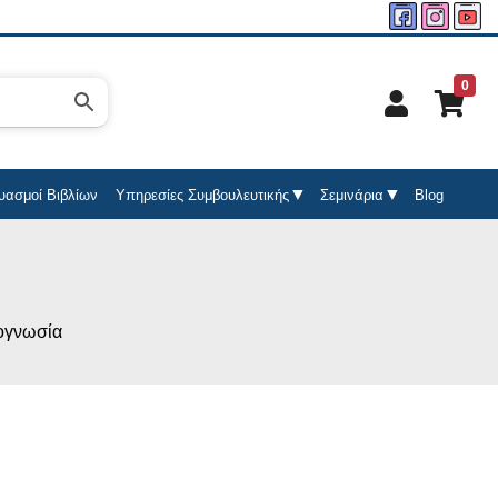
0
υασμοί Βιβλίων
Υπηρεσίες Συμβουλευτικής
Σεμινάρια
Blog
ογνωσία