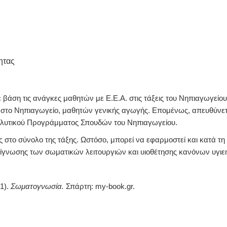
ητας
ε βάση τις ανάγκες μαθητών με Ε.Ε.Α. στις τάξεις του Νηπιαγωγεί
ς στο Νηπιαγωγείο, μαθητών γενικής αγωγής. Επομένως, απευθύνεται
Αναλυτικού Προγράμματος Σπουδών του Νηπιαγωγείου.
 στο σύνολο της τάξης. Ωστόσο, μπορεί να εφαρμοστεί και κατά τη 
ίγνωσης των σωματικών λειτουργιών και υιοθέτησης κανόνων υγιει
1).
Σωματογνωσία.
Σπάρτη: my-book.gr.