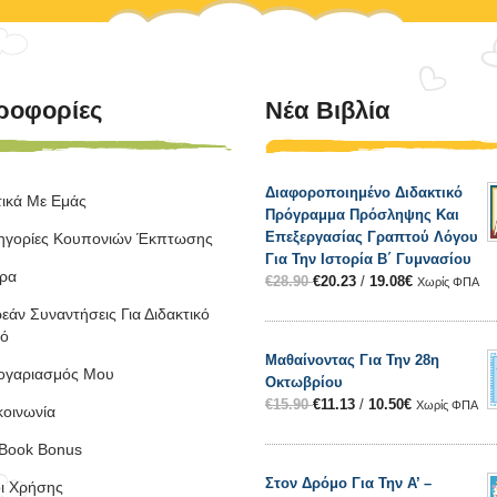
ροφορίες
Νέα Βιβλία
Διαφοροποιημένο Διδακτικό
τικά Με Εμάς
Πρόγραμμα Πρόσληψης Και
Επεξεργασίας Γραπτού Λόγου
ηγορίες Κουπονιών Έκπτωσης
Για Την Ιστορία Β΄ Γυμνασίου
ρα
€
28.90
€
20.23
/
19.08
€
Χωρίς ΦΠΑ
εάν Συναντήσεις Για Διδακτικό
κό
Μαθαίνοντας Για Την 28η
ογαριασμός Μου
Οκτωβρίου
€
15.90
€
11.13
/
10.50
€
Χωρίς ΦΠΑ
κοινωνία
Book Bonus
Στον Δρόμο Για Την Α’ –
ι Χρήσης