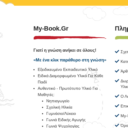
My-Book.gr
Πλη
Γιατί η γνώση ανήκει σε όλους!
Σχε
«Με ένα κλικ παράθυρο στη γνώση»
Κατ
Εξειδικευμένο Εκπαιδευτικό Υλικό
Άρθ
Ειδικά Διαμορφωμένο Υλικό Για Κάθε
Δωρ
Παιδί
Υλι
Αυθεντικό - Πρωτότυπο Υλικό Για
Μαθητές:
Ο Λ
Νηπιαγωγείο
Επι
Σχολική Ηλικία
Γυμνάσιο/Λύκειο
My-
Γωνιά Ειδικής Αγωγής
Όρο
Γωνιά Ψυχολογίας