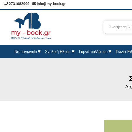
2731082009
info@my-book.gr
Νηπιαγωγείο
Σχολική Ηλικία
Γυμνάσιο/Λύκειο
Γωνιά Ει
Αρ