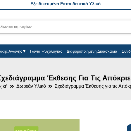
Εξειδικευμένο Εκπαιδευτικό Υλικό
δικής Αγωγής
Γωνιά Ψυχολογίας
Διαφοροποιημένη Διδασκαλία
Συνδ
Σχεδιάγραμμα Έκθεσης Για Τις Απόκριε
χική
Δωρεάν Υλικό
Σχεδιάγραμμα Έκθεσης για τις Απόκ