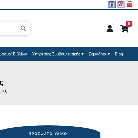
0
υασμοί Βιβλίων
Υπηρεσίες Συμβουλευτικής
Σεμινάρια
Blog
ς
ριες
ΠΡΌΣΦΑΤΟ ΥΛΙΚΌ