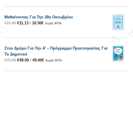
Μαθαίνοντας Για Την 28η Οκτωβρίου
€
15.90
€
11.13
/
10.50
€
Χωρίς ΦΠΑ
Στον Δρόμο Για Την Α’ – Πρόγραμμα Προετοιμασίας Για
Το Δημοτικό
€
70.00
€
49.00
/
49.00
€
Χωρίς ΦΠΑ
Επικοινωνία
Βρασίδου, 115, Σπάρτη Λακωνίας
(+30) 2731 0 82009
Ωράριο Τηλεφωνικού Κέντρου: