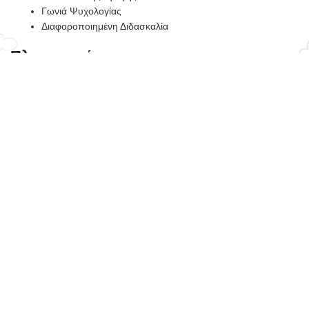
Γωνιά Ψυχολογίας
Διαφοροποιημένη Διδασκαλία
Πληροφορίες
Σχετικά Με Εμάς
Κατηγορίες Κουπονιών Έκπτωσης
Άρθρα
Δωρεάν Συναντήσεις Για Διδακτικό Υλικό
Ο Λογαριασμός Μου
Επικοινωνία
My-Book Bonus
Όροι Χρήσης
Διαδικασία Αγοράς