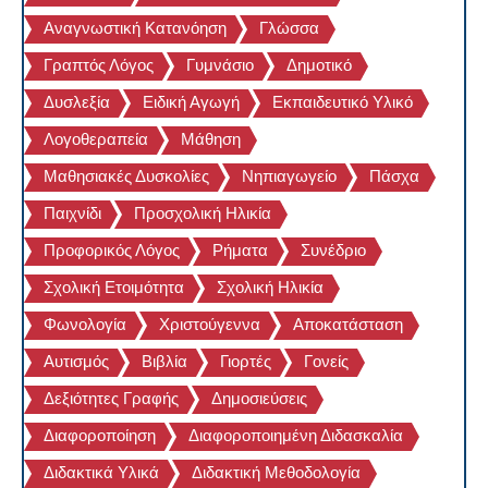
Αναγνωστική Κατανόηση
Γλώσσα
Γραπτός Λόγος
Γυμνάσιο
Δημοτικό
Δυσλεξία
Ειδική Αγωγή
Εκπαιδευτικό Υλικό
Λογοθεραπεία
Μάθηση
Μαθησιακές Δυσκολίες
Νηπιαγωγείο
Πάσχα
Παιχνίδι
Προσχολική Ηλικία
Προφορικός Λόγος
Ρήματα
Συνέδριο
Σχολική Ετοιμότητα
Σχολική Ηλικία
Φωνολογία
Χριστούγεννα
Αποκατάσταση
Αυτισμός
Βιβλία
Γιορτές
Γονείς
Δεξιότητες Γραφής
Δημοσιεύσεις
Διαφοροποίηση
Διαφοροποιημένη Διδασκαλία
Διδακτικά Υλικά
Διδακτική Μεθοδολογία