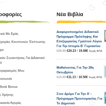
ροφορίες
Νέα Βιβλία
Διαφοροποιημένο Διδακτικό
τικά Με Εμάς
Πρόγραμμα Πρόσληψης Και
Επεξεργασίας Γραπτού Λόγου
ηγορίες Κουπονιών Έκπτωσης
Για Την Ιστορία Β΄ Γυμνασίου
ρα
€
28.90
€
20.23
/
19.08
€
Χωρίς ΦΠΑ
εάν Συναντήσεις Για Διδακτικό
κό
Μαθαίνοντας Για Την 28η
ογαριασμός Μου
Οκτωβρίου
€
15.90
€
11.13
/
10.50
€
Χωρίς ΦΠΑ
κοινωνία
Book Bonus
Στον Δρόμο Για Την Α’ –
ι Χρήσης
Πρόγραμμα Προετοιμασίας Για
δικασία Αγοράς
Το Δημοτικό