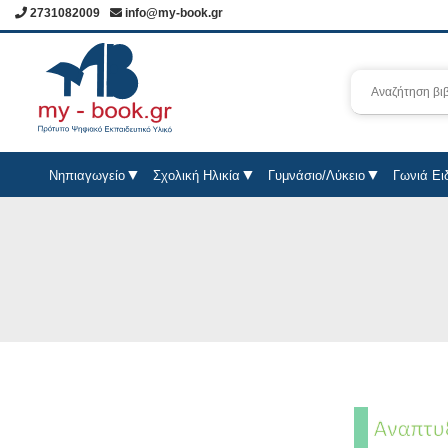
2731082009
info@my-book.gr
Νηπιαγωγείο
Σχολική Ηλικία
Γυμνάσιο/Λύκειο
Γωνιά Ει