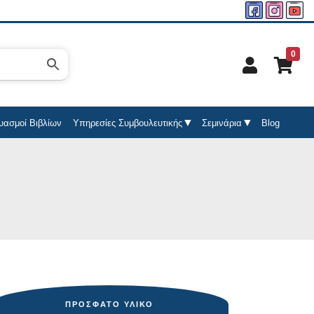
0
υασμοί Βιβλίων
Υπηρεσίες Συμβουλευτικής
Σεμινάρια
Blog
ΠΡΌΣΦΑΤΟ ΥΛΙΚΌ