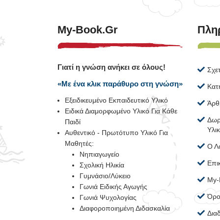
My-Book.gr
Πλη
Γιατί η γνώση ανήκει σε όλους!
Σχε
«Με ένα κλικ παράθυρο στη γνώση»
Κατ
Εξειδικευμένο Εκπαιδευτικό Υλικό
Άρθ
Ειδικά Διαμορφωμένο Υλικό Για Κάθε
Δωρ
Παιδί
Υλι
Αυθεντικό - Πρωτότυπο Υλικό Για
Μαθητές:
Ο Λ
Νηπιαγωγείο
Επι
Σχολική Ηλικία
Γυμνάσιο/Λύκειο
My-
Γωνιά Ειδικής Αγωγής
Όρο
Γωνιά Ψυχολογίας
Διαφοροποιημένη Διδασκαλία
Δια